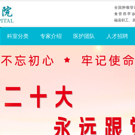
全国肿瘤登
食管癌早
磁县职工、
科室分类
专家介绍
医护团队
人才招聘