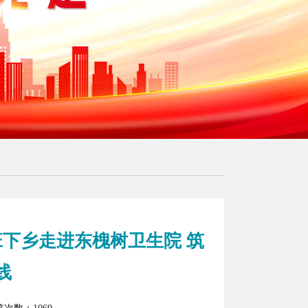
班下乡走进东槐树卫生院 筑
线